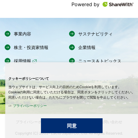
Powered by
事業内容
サステナビリティ
株主・投資家情報
企業情報
採用情報
ニュース＆トピックス
クッキーポリシーについて
当ウェブサイトは、サービス向上の目的のためCookieを利用しています。
Cookieの利用に同意していただける場合は、同意ボタンをクリックしてください。
同意いただけない場合は、ただちにブラウザを閉じて閲覧を中止してください。
プライバシーポリシー
プライバシーポリシー
サイトマップ
お問い合わせ
同意
Copyright (C) 2002- Lacto Japan Co., Ltd. All Rights Reserved.