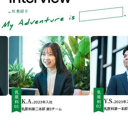
社員紹介
乳原料
乳原料
Y.S.
K.A.
2023年
2023年入社
02
01
乳原料第一本部
乳原料第二本部 第3チーム