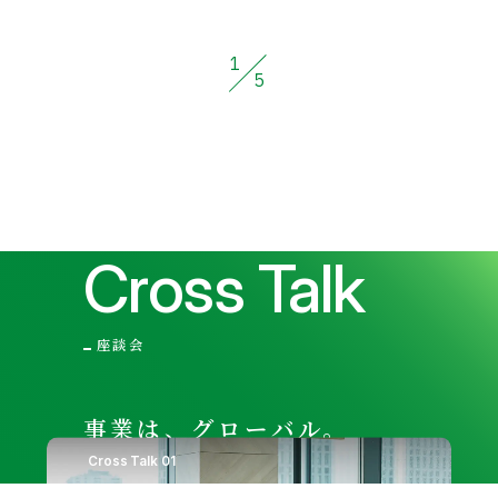
1
5
Cross Talk
座談会
事業は、グローバル。
社風は、ハートフル。
Cross Talk 01